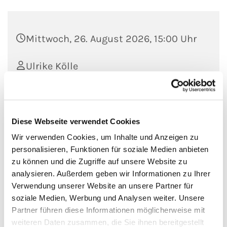
Mittwoch, 26. August 2026, 15:00 Uhr
Ulrike Kölle
Spendenbasis
Diese Webseite verwendet Cookies
Wir verwenden Cookies, um Inhalte und Anzeigen zu
Frau Kölle nimmt Sie im Rahmen ihrer
personalisieren, Funktionen für soziale Medien anbieten
Sommerführungen mit auf eine Führung über den
zu können und die Zugriffe auf unsere Website zu
aktuellen Baufortschritt.
analysieren. Außerdem geben wir Informationen zu Ihrer
Verwendung unserer Website an unsere Partner für
Treffpunkt ist das Lego-Münster
soziale Medien, Werbung und Analysen weiter. Unsere
Partner führen diese Informationen möglicherweise mit
Dauer ca. 60 Minuten
weiteren Daten zusammen, die Sie ihnen bereitgestellt