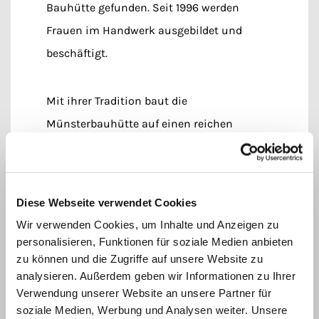
Bauhütte gefunden. Seit 1996 werden
Frauen im Handwerk ausgebildet und
beschäftigt.
Mit ihrer Tradition baut die
Münsterbauhütte auf einen reichen
Erfahrungs- und Wissensschatz auf. Unter
Münsterbaumeisterin Heidi Vormann
arbeiten 22 Mitarbeiter unterschiedlicher
Diese Webseite verwendet Cookies
Gewerke Hand in Hand: 7 Steinmetzen, 1
Wir verwenden Cookies, um Inhalte und Anzeigen zu
Schreinermeister, 3 Steinmetz-
personalisieren, Funktionen für soziale Medien anbieten
zu können und die Zugriffe auf unsere Website zu
Auszubildende, 2 Restauratoren im
analysieren. Außerdem geben wir Informationen zu Ihrer
Steinfachhandwerk, 1. Person - die ein
Verwendung unserer Website an unsere Partner für
freiwilliges soziales Jahr leistet, 1 Bauhelfer
soziale Medien, Werbung und Analysen weiter. Unsere