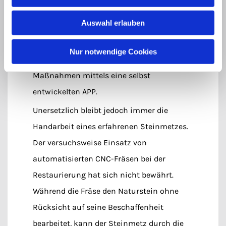
geometrischen Informationen werden am
Auswahl erlauben
Computer mit den konstruierten
Werkzeichnungen verglichen oder die
Nur notwendige Cookies
Dokumentation der durchzuführenden
Maßnahmen mittels eine selbst
entwickelten APP.
Unersetzlich bleibt jedoch immer die
Handarbeit eines erfahrenen Steinmetzes.
Der versuchsweise Einsatz von
automatisierten CNC-Fräsen bei der
Restaurierung hat sich nicht bewährt.
Während die Fräse den Naturstein ohne
Rücksicht auf seine Beschaffenheit
bearbeitet, kann der Steinmetz durch die