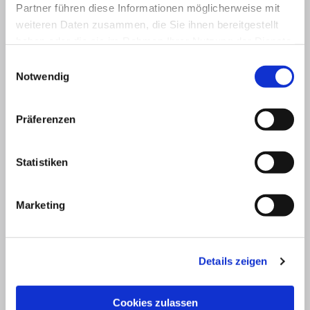
Partner führen diese Informationen möglicherweise mit
und 7 Personen in der Leitung, Technik,
weiteren Daten zusammen, die Sie ihnen bereitgestellt
Sekretariat und Arbeitsvorbereitung.
haben oder die sie im Rahmen Ihrer Nutzung der Dienste
gesammelt haben.
Einwilligungsauswahl
Notwendig
Hauptaufgabe der Bauhütte sind der
Schutz und die Pflege der besonderen
Präferenzen
Architektur, sowie der Ausstattung des
Münsters. Heute werden Arbeitsschritte des
Statistiken
traditionellen Steinmetzhandwerks von
neuen Technologien ergänzt.
Marketing
Ein Beispiel hierfür ist die Vermessung der
einzelnen Steine der Fassadenabwicklung
mit Hilfe eines Lasers. Damit wird die
Details zeigen
Grundlage für neu anzufertigende
Werkstücke geschaffen. Die erfassten
Cookies zulassen