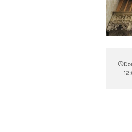
Don
12: