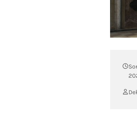
So
20
De