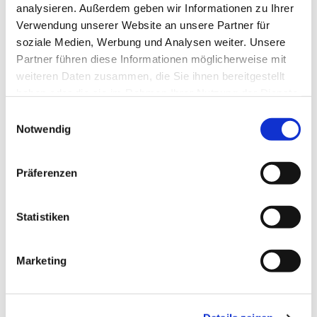
analysieren. Außerdem geben wir Informationen zu Ihrer
Treffpunkt am Lego Münster
Verwendung unserer Website an unsere Partner für
Dauer ca. 90 Minuten
soziale Medien, Werbung und Analysen weiter. Unsere
Partner führen diese Informationen möglicherweise mit
ab 10 Jahren
weiteren Daten zusammen, die Sie ihnen bereitgestellt
Festes Schuhwerk ist erforderlich, Teilnehmende sollten
haben oder die sie im Rahmen Ihrer Nutzung der Dienste
schwindelfrei sein.
gesammelt haben.
Einwilligungsauswahl
Notwendig
Tickets sind
online
oder im Münstershop erhältlich, Tel. 0731
96750-23
Präferenzen
Statistiken
Dies könnte Sie auch
interessieren
Marketing