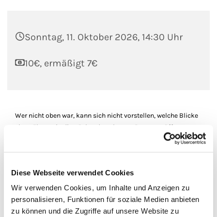
Sonntag, 11. Oktober 2026, 14:30 Uhr
10€, ermäßigt 7€
Wer nicht oben war, kann sich nicht vorstellen, welche Blicke
eine Führung in die Dächer des Ulmer Münsters eröffnet. Zu
sehen sind der Dachstühle aus Stahl, historische Werkstätten
sowie fantasievolle Wasserspeier. Der Weg führt vorbei an
Modellen von Steinmetzarbeiten und mittelalterlichen
Diese Webseite verwendet Cookies
jüdischen Grabsteinen. Oben angekommen, eröffnet sich den
Besuchenden ein großartiger Rundblick auf die Stadt Ulm
Wir verwenden Cookies, um Inhalte und Anzeigen zu
und Umgebung. Bei gutem Wetter sind sogar die Alpen zu
personalisieren, Funktionen für soziale Medien anbieten
sehen.
zu können und die Zugriffe auf unsere Website zu