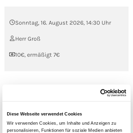
Sonntag, 16. August 2026, 14:30 Uhr
Herr Groß
10€, ermäßigt 7€
Wer nicht oben war, kann sich nicht vorstellen, welche Blicke
eine Führung in die Dächer des Ulmer Münsters eröffnet. Zu
sehen sind der Dachstühle aus Stahl, historische Werkstätten
sowie fantasievolle Wasserspeier. Der Weg führt vorbei an
Diese Webseite verwendet Cookies
Modellen von Steinmetzarbeiten und mittelalterlichen
jüdischen Grabsteinen. Oben angekommen, eröffnet sich den
Wir verwenden Cookies, um Inhalte und Anzeigen zu
Besuchenden ein großartiger Rundblick auf die Stadt Ulm
personalisieren, Funktionen für soziale Medien anbieten