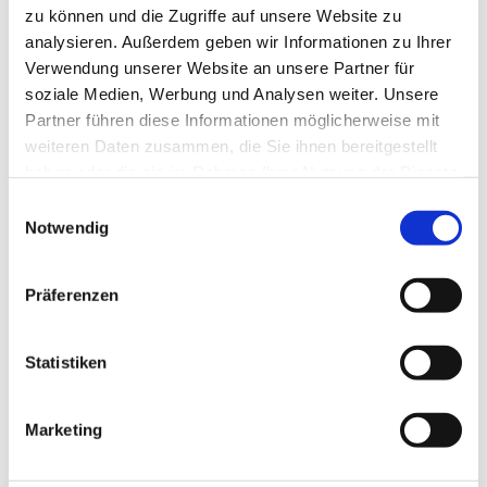
und Umgebung. Bei gutem Wetter sind sogar die Alpen zu
zu können und die Zugriffe auf unsere Website zu
sehen.
analysieren. Außerdem geben wir Informationen zu Ihrer
Verwendung unserer Website an unsere Partner für
Treffpunkt am Lego Münster
soziale Medien, Werbung und Analysen weiter. Unsere
Dauer ca. 90 Minuten
Partner führen diese Informationen möglicherweise mit
weiteren Daten zusammen, die Sie ihnen bereitgestellt
ab 10 Jahren
haben oder die sie im Rahmen Ihrer Nutzung der Dienste
Festes Schuhwerk ist erforderlich, Teilnehmende sollten
gesammelt haben.
Einwilligungsauswahl
schwindelfrei sein.
Notwendig
Tickets sind
online
oder im Münstershop erhältlich, Tel. 0731
96750-23
Präferenzen
Statistiken
Dies könnte Sie auch
Marketing
interessieren