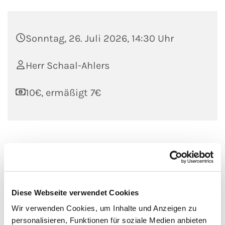
Sonntag, 26. Juli 2026, 14:30 Uhr
Herr Schaal-Ahlers
10€, ermäßigt 7€
Wer nicht oben war, kann sich nicht vorstellen, welche Blicke
eine Führung in die Dächer des Ulmer Münsters eröffnet. Zu
sehen sind der Dachstühle aus Stahl, historische Werkstätten
sowie fantasievolle Wasserspeier. Der Weg führt vorbei an
Diese Webseite verwendet Cookies
Modellen von Steinmetzarbeiten und mittelalterlichen
jüdischen Grabsteinen. Oben angekommen, eröffnet sich den
Wir verwenden Cookies, um Inhalte und Anzeigen zu
Besuchenden ein großartiger Rundblick auf die Stadt Ulm
personalisieren, Funktionen für soziale Medien anbieten