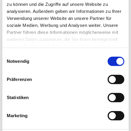
und Umgebung. Bei gutem Wetter sind sogar die Alpen zu
zu können und die Zugriffe auf unsere Website zu
sehen.
analysieren. Außerdem geben wir Informationen zu Ihrer
Verwendung unserer Website an unsere Partner für
Treffpunkt am Lego Münster
soziale Medien, Werbung und Analysen weiter. Unsere
Dauer ca. 90 Minuten
Partner führen diese Informationen möglicherweise mit
weiteren Daten zusammen, die Sie ihnen bereitgestellt
ab 10 Jahren
haben oder die sie im Rahmen Ihrer Nutzung der Dienste
Festes Schuhwerk ist erforderlich, Teilnehmende sollten
gesammelt haben.
Einwilligungsauswahl
schwindelfrei sein.
Notwendig
Tickets sind
online
oder im Münstershop erhältlich, Tel. 0731
96750-23
Präferenzen
Statistiken
Dies könnte Sie auch
Marketing
interessieren