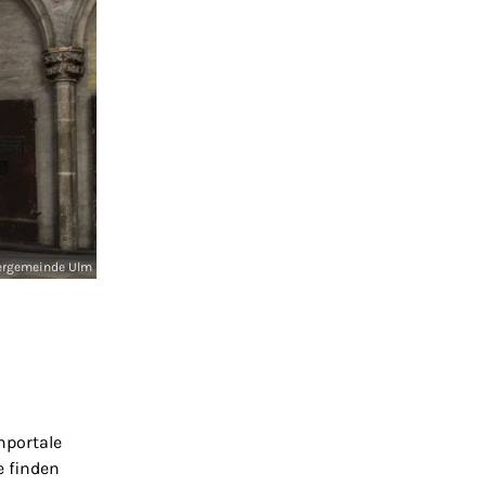
ergemeinde Ulm
nportale
e finden