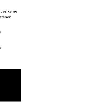
t es keine
 stehen
m
e