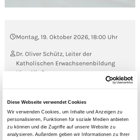
Montag, 19. Oktober 2026, 18:00 Uhr
Dr. Oliver Schütz, Leiter der
Katholischen Erwachsenenbildung
Ulm-Alb-Donau
Spendenbasis
Diese Webseite verwendet Cookies
Wir verwenden Cookies, um Inhalte und Anzeigen zu
personalisieren, Funktionen für soziale Medien anbieten
Kult und Ausstattung im Spätmittelalter
zu können und die Zugriffe auf unsere Website zu
analysieren. Außerdem geben wir Informationen zu Ihrer
Wie muss man sich einen Tag im Münster um das Jahr 1500