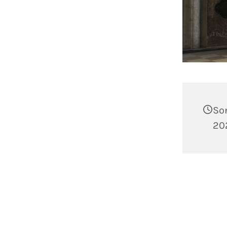
So
20