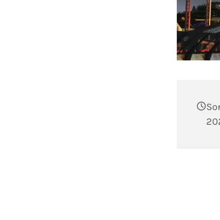
So
202