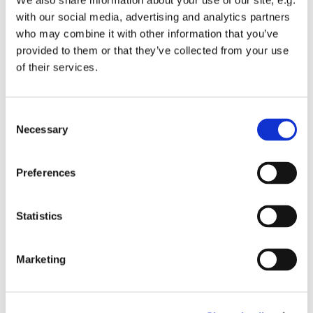
We also share information about your use of our site, e.g.
Bitte Taschenlampe mitbringen
with our social media, advertising and analytics partners
who may combine it with other information that you’ve
Wichtiger Sicherheitshinweis:
provided to them or that they’ve collected from your use
of their services.
Festes Schuhwerk ist erforderlich, evtl. Regenjacke (keine
Regenschirme).
Consent
Dauer: ca. 120 Minuten
Necessary
Selection
Tickets sind
online
oder im Münstershop erhältlich - Tel. 0731
96750-23 (Kopie)
Preferences
Statistics
Dies könnte Sie auch
interessieren
Marketing