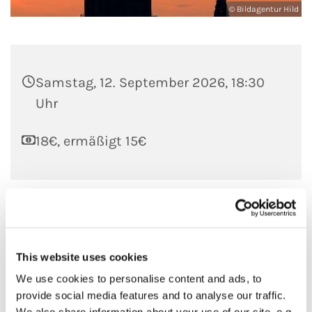
© Bildagentur Hild
Samstag, 12. September 2026, 18:30
Uhr
18€, ermäßigt 15€
Die Gruppe besteigt unter Leitung eines erfahrenen
Turmwartes den Südturm des Ulmer Münsters und
This website uses cookies
genießt den Blick über die Stadt. Während langsam die Sonne
untergeht, hoffen wir auf einen farbenprächtigen
We use cookies to personalise content and ads, to
Sonnenuntergang, der den Abend zu einem ganz besonderen
provide social media features and to analyse our traffic.
Erlebnis macht.