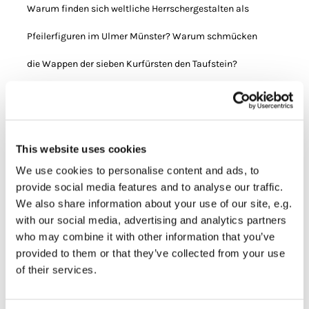
Warum finden sich weltliche Herrschergestalten als
Pfeilerfiguren im Ulmer Münster? Warum schmücken
die Wappen der sieben Kurfürsten den Taufstein?
Warum sind auf der Stirnwand des nördlichen Seitenschiffs
die drei großen Reichsadler des Heiligen
Römischen Reichs Deutscher Nation dargestellt?
This website uses cookies
We use cookies to personalise content and ads, to
Warum finden sich an anderen Stellen mehrfach das
provide social media features and to analyse our traffic.
schwarzweiße
We also share information about your use of our site, e.g.
with our social media, advertising and analytics partners
Ulmer Stadtwappen? Antworten auf
who may combine it with other information that you’ve
provided to them or that they’ve collected from your use
diese Fragen gibt es im Verlauf dieser Führung an
of their services.
verschiedenen Stationen im Münster.