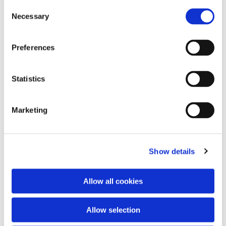
Treffpunkt am Lego-Münster
Consent
Dauer ca. 60 Minuten
Necessary
Selection
Preferences
Statistics
Marketing
Show details
Allow all cookies
Allow selection