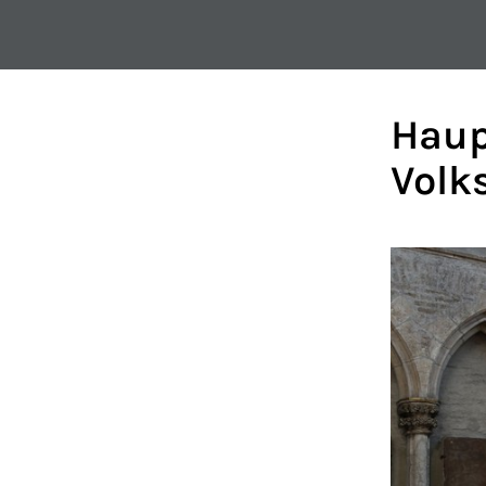
Haup
Volk