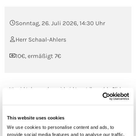
Sonntag, 26. Juli 2026, 14:30 Uhr
Herr Schaal-Ahlers
10€, ermäßigt 7€
Wer nicht oben war, kann sich nicht vorstellen, welche Blicke
eine Führung in die Dächer des Ulmer Münsters eröffnet. Zu
sehen sind der Dachstühle aus Stahl, historische Werkstätten
sowie fantasievolle Wasserspeier. Der Weg führt vorbei an
This website uses cookies
Modellen von Steinmetzarbeiten und mittelalterlichen
jüdischen Grabsteinen. Oben angekommen, eröffnet sich den
We use cookies to personalise content and ads, to
Besuchenden ein großartiger Rundblick auf die Stadt Ulm
provide social media features and to analyse our traffic.