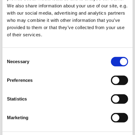
und Umgebung. Bei gutem Wetter sind sogar die Alpen zu
We also share information about your use of our site, e.g.
sehen.
with our social media, advertising and analytics partners
who may combine it with other information that you’ve
Treffpunkt am Lego Münster
provided to them or that they’ve collected from your use
Dauer ca. 90 Minuten
of their services.
ab 10 Jahren
Festes Schuhwerk ist erforderlich, Teilnehmende sollten
Consent
schwindelfrei sein.
Necessary
Selection
Tickets sind
online
oder im Münstershop erhältlich, Tel. 0731
Preferences
96750-23
Statistics
Dies könnte Sie auch
Marketing
interessieren