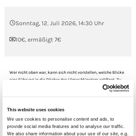
Sonntag, 12. Juli 2026, 14:30 Uhr
10€, ermäßigt 7€
Wer nicht oben war, kann sich nicht vorstellen, welche Blicke
eine Führung in die Dächer des Ulmer Münsters eröffnet. Zu
sehen sind der Dachstühle aus Stahl, historische Werkstätten
sowie fantasievolle Wasserspeier. Der Weg führt vorbei an
Modellen von Steinmetzarbeiten und mittelalterlichen
jüdischen Grabsteinen. Oben angekommen, eröffnet sich den
This website uses cookies
Besuchenden ein großartiger Rundblick auf die Stadt Ulm
We use cookies to personalise content and ads, to
und Umgebung. Bei gutem Wetter sind sogar die Alpen zu
provide social media features and to analyse our traffic.
sehen.
We also share information about your use of our site, e.g.