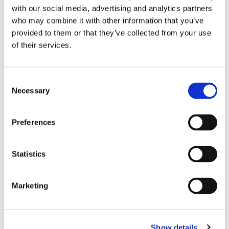
with our social media, advertising and analytics partners
Treffpunkt am Lego Münster
who may combine it with other information that you’ve
Dauer ca. 90 Minuten
provided to them or that they’ve collected from your use
of their services.
ab 10 Jahren
Festes Schuhwerk ist erforderlich, Teilnehmende sollten
schwindelfrei sein.
Consent
Necessary
Selection
Tickets sind
online
oder im Münstershop erhältlich, Tel. 0731
96750-23
Preferences
Statistics
Dies könnte Sie auch
interessieren
Marketing
Show details