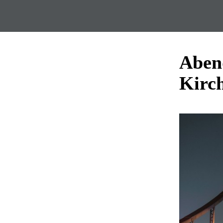
Aben
Kirc